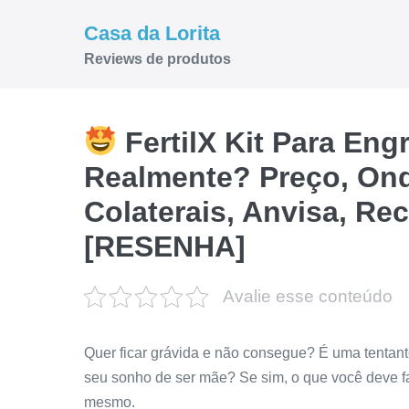
Ir
Casa da Lorita
para
Reviews de produtos
o
conteúdo
FertilX Kit Para Eng
Realmente? Preço, Ond
Colaterais, Anvisa, R
[RESENHA]
Avalie esse conteúdo
Quer ficar grávida e não consegue? É uma tentan
seu sonho de ser mãe? Se sim, o que você deve f
mesmo.