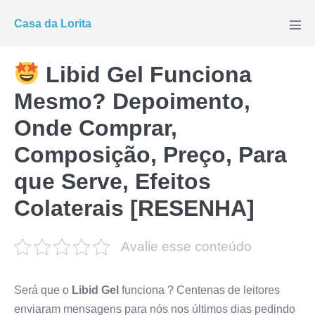
Ir
Casa da Lorita
para
Alte
men
o
conteúdo
Libid Gel Funciona
Mesmo? Depoimento,
Onde Comprar,
Composição, Preço, Para
que Serve, Efeitos
Colaterais [RESENHA]
Avalie esse conteúdo
Será que o
Libid Gel
funciona ? Centenas de leitores
enviaram mensagens para nós nos últimos dias pedindo