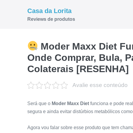
Ir
Casa da Lorita
para
Reviews de produtos
o
conteúdo
Moder Maxx Diet Fun
Onde Comprar, Bula, Pa
Colaterais [RESENHA]
Avalie esse conteúdo
Será que o
Moder Maxx Diet
funciona e pode real
segura e ainda evitar distúrbios metabólicos como
Agora vou falar sobre esse produto que tem cham