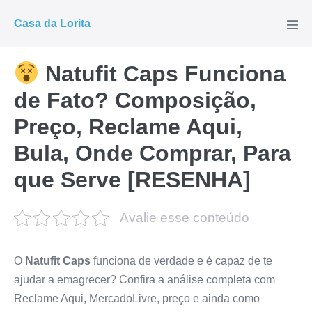
Ir
Casa da Lorita
para
Alte
men
o
conteúdo
Natufit Caps Funciona
de Fato? Composição,
Preço, Reclame Aqui,
Bula, Onde Comprar, Para
que Serve [RESENHA]
Avalie esse conteúdo
O
Natufit Caps
funciona de verdade e é capaz de te
ajudar a emagrecer? Confira a análise completa com
Reclame Aqui, MercadoLivre, preço e ainda como