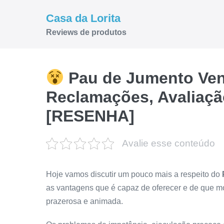
Ir
Casa da Lorita
para
Reviews de produtos
o
conteúdo
Pau de Jumento Ven
Reclamações, Avaliaç
[RESENHA]
Avalie esse conteúdo
Hoje vamos discutir um pouco mais a respeito do
as vantagens que é capaz de oferecer e de que mo
prazerosa e animada.