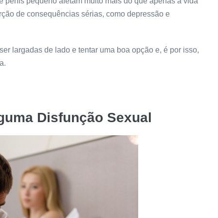
e pênis pequeno afetam muito mais do que apenas a vida
orção de consequências sérias, como depressão e
er largadas de lado e tentar uma boa opção e, é por isso,
a.
lguma Disfunção Sexual