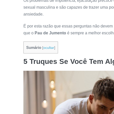
Os problemas de impotência, ejaculação precoce 
sexual masculina e são capazes de trazer uma p
ansiedade.
É por esta razão que essas perguntas não devem s
que o
Pau de Jumento
é sempre a melhor escolh
Sumário
[
ocultar
]
5 Truques Se Você Tem A