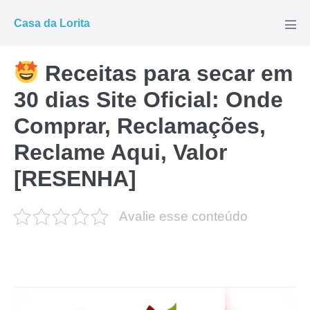
Ir
Casa da Lorita
para
Alte
men
o
conteúdo
Receitas para secar em
30 dias Site Oficial: Onde
Comprar, Reclamações,
Reclame Aqui, Valor
[RESENHA]
Avalie esse conteúdo