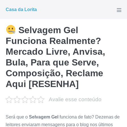
Ir
Casa da Lorita
para
Alte
men
o
conteúdo
Selvagem Gel
Funciona Realmente?
Mercado Livre, Anvisa,
Bula, Para que Serve,
Composição, Reclame
Aqui [RESENHA]
Avalie esse conteúdo
Será que o
Selvagem Gel
funciona de fato? Dezenas de
leitores enviaram mensagens para o blog nos últimos