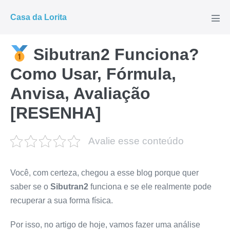
Ir
Casa da Lorita
para
Alte
men
o
conteúdo
Sibutran2 Funciona?
Como Usar, Fórmula,
Anvisa, Avaliação
[RESENHA]
Avalie esse conteúdo
Você, com certeza, chegou a esse blog porque quer
saber se o
Sibutran2
funciona e se ele realmente pode
recuperar a sua forma física.
Por isso, no artigo de hoje, vamos fazer uma análise