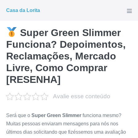
Ir
Casa da Lorita
para
Alte
men
o
conteúdo
Super Green Slimmer
Funciona? Depoimentos,
Reclamações, Mercado
Livre, Como Comprar
[RESENHA]
Avalie esse conteúdo
Será que o
Super Green Slimmer
funciona mesmo?
Muitas pessoas enviaram mensagens para nós nos
últimos dias solicitando que fizéssemos uma avaliação