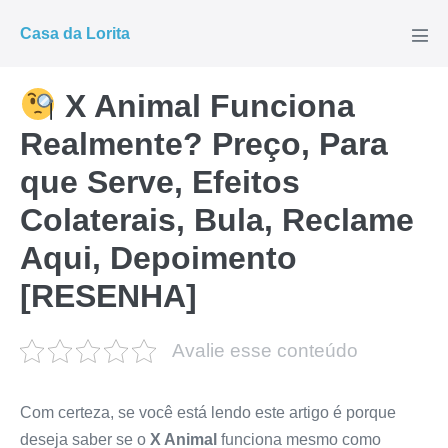
Ir
Casa da Lorita
para
Alte
men
o
conteúdo
X Animal Funciona
Realmente? Preço, Para
que Serve, Efeitos
Colaterais, Bula, Reclame
Aqui, Depoimento
[RESENHA]
Avalie esse conteúdo
Com certeza, se você está lendo este artigo é porque
deseja saber se o
X Animal
funciona mesmo como