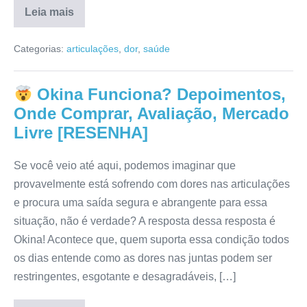
Leia mais
Curcury
É
Categorias:
articulações
,
dor
,
saúde
Bom?
Reclame
Aqui,
Mercado
Okina Funciona? Depoimentos,
Livre,
Reclamações,
Onde Comprar, Avaliação, Mercado
Depoimentos
[RESENHA]
Livre [RESENHA]
Se você veio até aqui, podemos imaginar que
provavelmente está sofrendo com dores nas articulações
e procura uma saída segura e abrangente para essa
situação, não é verdade? A resposta dessa resposta é
Okina! Acontece que, quem suporta essa condição todos
os dias entende como as dores nas juntas podem ser
restringentes, esgotante e desagradáveis, […]