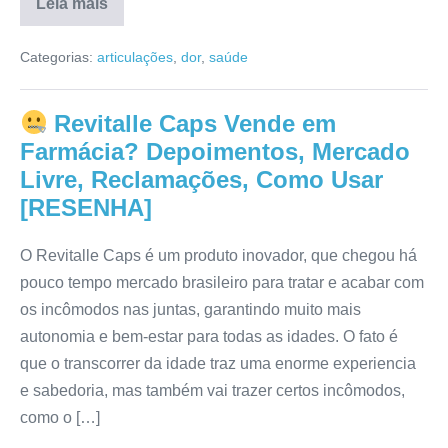
Leia mais
Inibdor
É
Categorias:
articulações
,
dor
,
saúde
Confiável?
Comprar,
Avaliação,
Bula,
Revitalle Caps Vende em
Como
Usar
Farmácia? Depoimentos, Mercado
[RESENHA]
Livre, Reclamações, Como Usar
[RESENHA]
O Revitalle Caps é um produto inovador, que chegou há
pouco tempo mercado brasileiro para tratar e acabar com
os incômodos nas juntas, garantindo muito mais
autonomia e bem-estar para todas as idades. O fato é
que o transcorrer da idade traz uma enorme experiencia
e sabedoria, mas também vai trazer certos incômodos,
como o […]