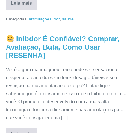
Leia mais
Magnesium
3
Categorias:
articulações
,
dor
,
saúde
Ultra
Funciona?
Depoimentos,
Avaliação,
Inibdor É Confiável? Comprar,
Mercado
Livre,
Avaliação, Bula, Como Usar
Reclamações
[RESENHA]
[RESENHA]
Você algum dia imaginou como pode ser sensacional
despertar a cada dia sem dores desagradáveis e sem
restrição na movimentação do corpo? Então fique
sabendo que é precisamente isso que o Inibdor oferece a
você. O produto foi desenvolvido com a mais alta
tecnologia e funciona diretamente nas articulações para
que você consiga ter uma […]