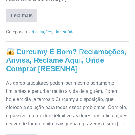
Leia mais
BackLife
Funciona?
Categorias:
articulações
,
dor
,
saúde
Anvisa,
Reclamações,
Valor,
Reclame
Curcumy É Bom? Reclamações,
Aqui
[RESENHA]
Anvisa, Reclame Aqui, Onde
Comprar [RESENHA]
As dores articulares podem ser mesmo seriamente
limitantes e perturbar muito a vida de alguém. Porém,
hoje em dia já temos o Curcumy à disposição, que
oferece a solução para todos esses problemas. Com ele,
é possível dar um fim definitivo às dores nas articulações
e viver de forma muito mais plena e prazerosa, sem […]