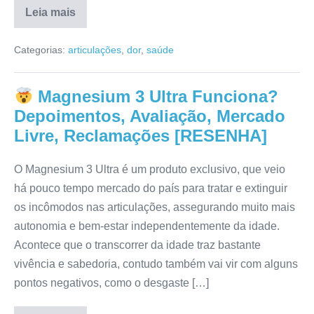
Leia mais
Curcumy
É
Categorias:
articulações
,
dor
,
saúde
Bom?
Reclamações,
Anvisa,
Reclame
Magnesium 3 Ultra Funciona?
Aqui,
Onde
Depoimentos, Avaliação, Mercado
Comprar
[RESENHA]
Livre, Reclamações [RESENHA]
O Magnesium 3 Ultra é um produto exclusivo, que veio
há pouco tempo mercado do país para tratar e extinguir
os incômodos nas articulações, assegurando muito mais
autonomia e bem-estar independentemente da idade.
Acontece que o transcorrer da idade traz bastante
vivência e sabedoria, contudo também vai vir com alguns
pontos negativos, como o desgaste […]