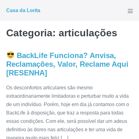
Ir
Casa da Lorita
para
Alte
men
o
conteúdo
Categoria:
articulações
BackLife Funciona? Anvisa,
Reclamações, Valor, Reclame Aqui
[RESENHA]
Os desconfortos articulares são mesmo
extraordinariamente limitadoras e perturbar muito a vida
de um indivíduo. Porém, hoje em dia já contamos com o
BackLife à disposição, que traz a resposta para todas
essas condições. Com ele, será possível dar um adeus
definitivo às dores nas articulações e ter uma vida de
maneira muito mais feliz […]