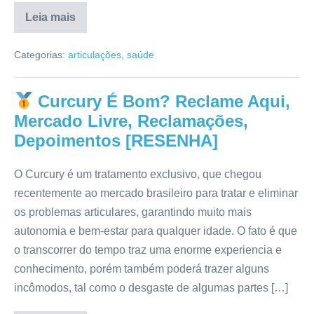
Leia mais
Revitalle
Caps
Categorias:
articulações
,
saúde
Vende
em
Farmácia?
Depoimentos,
Curcury É Bom? Reclame Aqui,
Mercado
Livre,
Mercado Livre, Reclamações,
Reclamações,
Como
Depoimentos [RESENHA]
Usar
[RESENHA]
O Curcury é um tratamento exclusivo, que chegou
recentemente ao mercado brasileiro para tratar e eliminar
os problemas articulares, garantindo muito mais
autonomia e bem-estar para qualquer idade. O fato é que
o transcorrer do tempo traz uma enorme experiencia e
conhecimento, porém também poderá trazer alguns
incômodos, tal como o desgaste de algumas partes […]