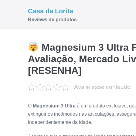
Ir
Casa da Lorita
para
Reviews de produtos
o
conteúdo
Magnesium 3 Ultra 
Avaliação, Mercado Li
[RESENHA]
Avalie esse conteúdo
O
Magnesium 3 Ultra
é um produto exclusivo, que
extinguir os incômodos nas articulações, assegu
independentemente da idade.