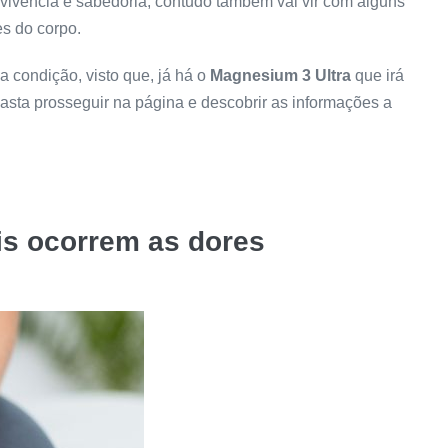
 vivência e sabedoria, contudo também vai vir com alguns
es do corpo.
a condição, visto que, já há o
Magnesium 3 Ultra
que irá
asta prosseguir na página e descobrir as informações a
ais ocorrem as dores