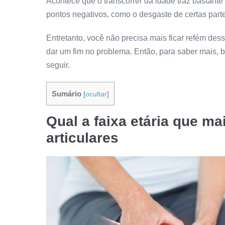
Acontece que o transcorrer da idade traz bastante
pontos negativos, como o desgaste de certas part
Entretanto, você não precisa mais ficar refém dess
dar um fim no problema. Então, para saber mais, b
seguir.
Sumário
[
ocultar
]
Qual a faixa etária que m
articulares